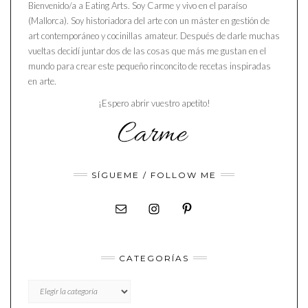
Bienvenido/a a Eating Arts. Soy Carme y vivo en el paraíso
(Mallorca). Soy historiadora del arte con un máster en gestión de
art contemporáneo y cocinillas amateur. Después de darle muchas
vueltas decidí juntar dos de las cosas que más me gustan en el
mundo para crear este pequeño rinconcito de recetas inspiradas
en arte.
¡Espero abrir vuestro apetito!
SÍGUEME / FOLLOW ME
CATEGORÍAS
CATEGORÍAS