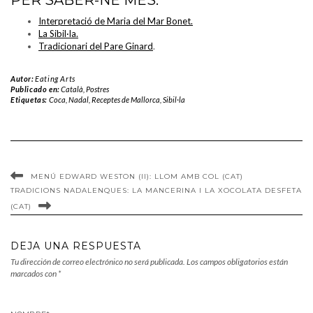
Interpretació de Maria del Mar Bonet.
La Sibil·la.
Tradicionari del Pare Ginard
.
Autor:
Eating Arts
Publicado en:
Català
,
Postres
Etiquetas:
Coca
,
Nadal
,
Receptes de Mallorca
,
Sibil·la
MENÚ EDWARD WESTON (II): LLOM AMB COL (CAT)
TRADICIONS NADALENQUES: LA MANCERINA I LA XOCOLATA DESFETA
(CAT)
DEJA UNA RESPUESTA
Tu dirección de correo electrónico no será publicada.
Los campos obligatorios están
marcados con
*