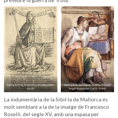
Sibil·la Eritrea, Francesco Roselli (1447-
Sibil·la Eritrea, Capella Sixtina, Miquel
1513)
Àngel Buonarroti (1475-1564)
La indumentària de la Sibil·la de Mallorca és
molt semblant a la de la imatge de Francesco
Roselli, del segle XV, amb una espasa per