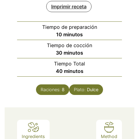
Imprimir receta
Tiempo de preparación
minutos
10
minutos
Tiempo de cocción
minutos
30
minutos
Tiempo Total
minutos
40
minutos
Raciones:
8
Plato:
Dulce
Ingredients
Method