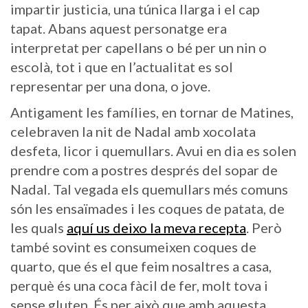
impartir justicia, una túnica llarga i el cap
tapat. Abans aquest personatge era
interpretat per capellans o bé per un nin o
escolà, tot i que en l’actualitat es sol
representar per una dona, o jove.
Antigament les famílies, en tornar de Matines,
celebraven la nit de Nadal amb xocolata
desfeta, licor i quemullars. Avui en dia es solen
prendre com a postres després del sopar de
Nadal. Tal vegada els quemullars més comuns
són les ensaïmades i les coques de patata, de
les quals
aquí us deixo la meva recepta
. Però
també sovint es consumeixen coques de
quarto, que és el que feim nosaltres a casa,
perquè és una coca fàcil de fer, molt tova i
sense gluten. És per això que amb aquesta