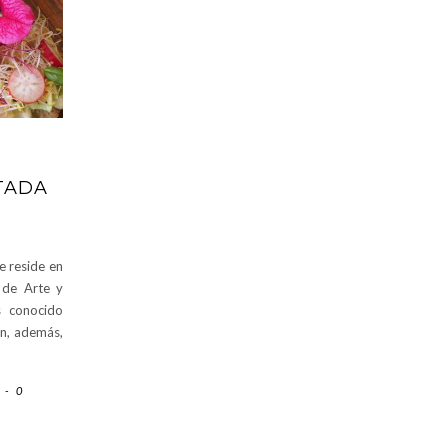
TADA
e reside en
 de Arte y
s conocido
en, además,
-
0