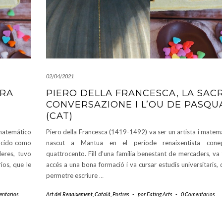
02/04/2021
CRA
PIERO DELLA FRANCESCA, LA SAC
CONVERSAZIONE I L’OU DE PASQU
(CAT)
matemático
Piero della Francesca (1419-1492) va ser un artista i matemàt
nocido como
nascut a Mantua en el període renaixentista con
eres, tuvo
quattrocento. Fill d’una família benestant de mercaders, va t
ios, que le
accés a una bona formació i va cursar estudis universitaris, 
permetre escriure
…
entarios
Art del Renaixement
,
Català
,
Postres
-
por
Eating Arts
-
0 Comentarios