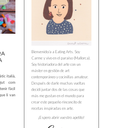
Bienvenido/a a Eating Arts. Soy
RA
Carme y vivo en el paraíso (Mallorca).
A
Soy historiadora del arte con un
máster en gestión de art
ic italià,
contemporáneo y cocinillas amateur.
egut com
Después de darle muchas vueltas
enir fàcil
decidí juntar dos de las cosas que
que li van
más me gustan en el mundo para
crear este pequeño rinconcito de
recetas inspiradas en arte.
¡Espero abrir vuestro apetito!