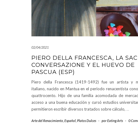
02/04/2021
PIERO DELLA FRANCESCA, LA SA
CONVERSAZIONE Y EL HUEVO DE
PASCUA (ESP)
Piero della Francesca (1419-1492) fue un artista y 
italiano, nacido en Mantua en el periodo renacentista co
quattrocento. Hijo de una familia acomodada de mercad
acceso a una buena educación y cursó estudios universitar
permitieron escribir diversos tratados sobre cálculo,
…
Arte del Renacimiento
,
Español
,
Platos Dulces
-
por
Eating Arts
-
0 Com