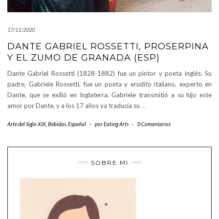
17/11/2020
DANTE GABRIEL ROSSETTI, PROSERPINA
Y EL ZUMO DE GRANADA (ESP)
Dante Gabriel Rossetti (1828-1882) fue un pintor y poeta inglés. Su
padre, Gabriele Rossetti, fue un poeta y erudito italiano, experto en
Dante, que se exilió en Inglaterra. Gabriele transmitió a su hijo este
amor por Dante, y a los 17 años ya traducía su
…
Arte del Siglo XIX
,
Bebidas
,
Español
-
por
Eating Arts
-
0 Comentarios
SOBRE MI