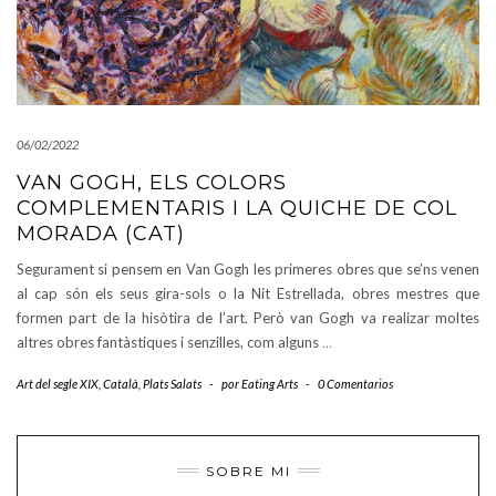
06/02/2022
VAN GOGH, ELS COLORS
COMPLEMENTARIS I LA QUICHE DE COL
MORADA (CAT)
Segurament si pensem en Van Gogh les primeres obres que se’ns venen
al cap són els seus gira-sols o la Nit Estrellada, obres mestres que
formen part de la hisòtira de l’art. Però van Gogh va realizar moltes
altres obres fantàstiques i senzilles, com alguns
…
Art del segle XIX
,
Català
,
Plats Salats
-
por
Eating Arts
-
0 Comentarios
SOBRE MI