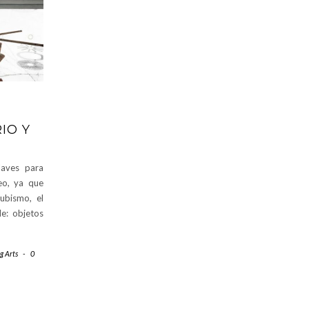
IO Y
laves para
eo, ya que
ubismo, el
e: objetos
g Arts
-
0