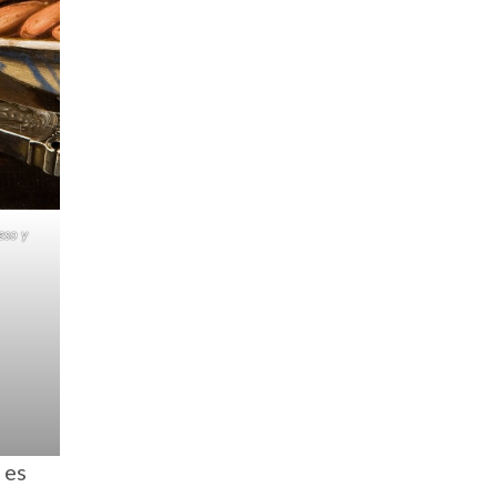
eso y
 es