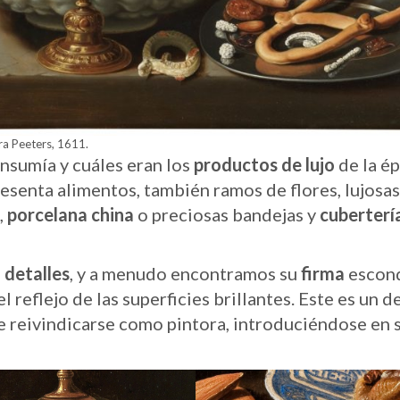
ara Peeters, 1611.
nsumía y cuáles eran los
productos de lujo
de la é
resenta alimentos, también ramos de flores, lujosas
s,
porcelana china
o preciosas bandejas y
cuberterí
e
detalles
, y a menudo encontramos su
firma
escond
l reflejo de las superficies brillantes. Este es un d
e reivindicarse como pintora, introduciéndose en 