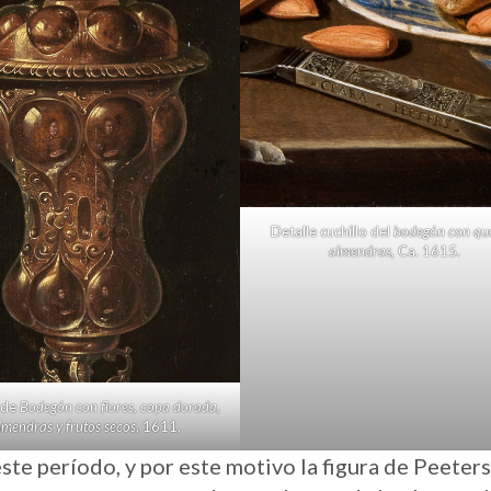
Detalle cuchillo del
bodegón con qu
almendras
, Ca. 1615.
 de
Bodegón con flores, copa dorada,
lmendras y frutos secos
, 1611.
ste período, y por este motivo la figura de Peeters