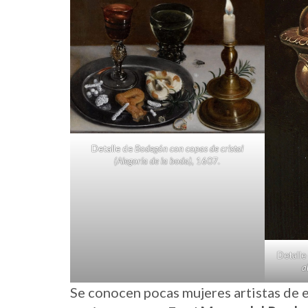
Detalle de
Bodegón con copas de cristal
(Alegoría de la boda),
1607.
Detalle
a
Se conocen pocas mujeres artistas de e