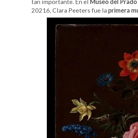
tan importante. En el
Museo del Prado
20216, Clara Peeters fue la
primera m