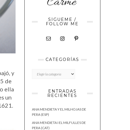
SÍGUEME /
FOLLOW ME
CATEGORÍAS
CATEGORÍAS
ajó, y
15 de
o ella
ENTRADAS
RECIENTES
es un
1621.
ANA MENDIETA Y EL MILHOJAS DE
PERA (ESP)
ANA MENDIETA I EL MILFULLES DE
PERA (CAT)