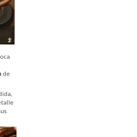
poca
a
de
ida,
etalle
sus