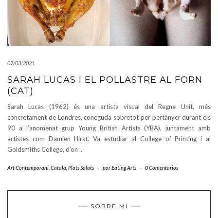
07/03/2021
SARAH LUCAS I EL POLLASTRE AL FORN
(CAT)
Sarah Lucas (1962) és una artista visual del Regne Unit, més
concretament de Londres, coneguda sobretot per pertànyer durant els
90 a l’anomenat grup Young British Artists (YBA), juntament amb
artistes com Damien Hirst. Va estudiar al College of Printing i al
Goldsmiths College, d’on
…
Art Contemporani
,
Català
,
Plats Salats
-
por
Eating Arts
-
0 Comentarios
SOBRE MI