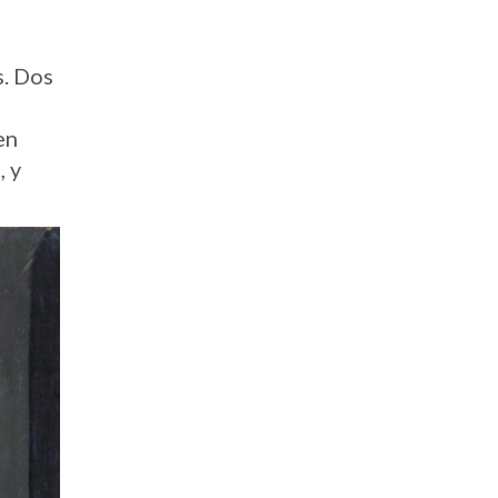
s. Dos
en
, y