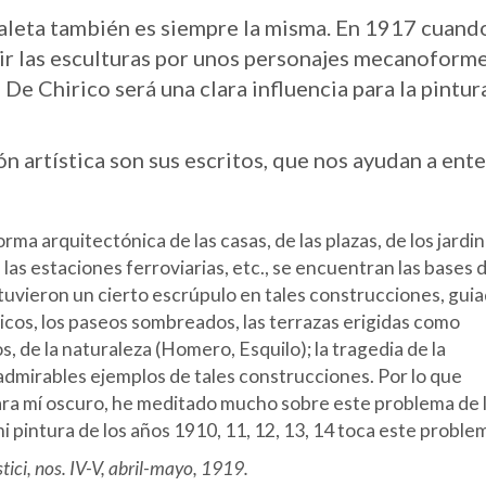
 paleta también es siempre la misma. En 1917 cuand
ir las esculturas por unos personajes mecanoforme
De Chirico será una clara influencia para la pintur
 artística son sus escritos, que nos ayudan a ent
orma arquitectónica de las casas, de las plazas, de los jardin
e las estaciones ferroviarias, etc., se encuentran las bases 
 tuvieron un cierto escrúpulo en tales construcciones, gui
rticos, los paseos sombreados, las terrazas erigidas como
 de la naturaleza (Homero, Esquilo); la tragedia de la
admirables ejemplos de tales construcciones. Por lo que
 para mí oscuro, he meditado mucho sobre este problema de 
mi pintura de los años 1910, 11, 12, 13, 14 toca este proble
stici,
nos. IV-V, abril-mayo, 1919.