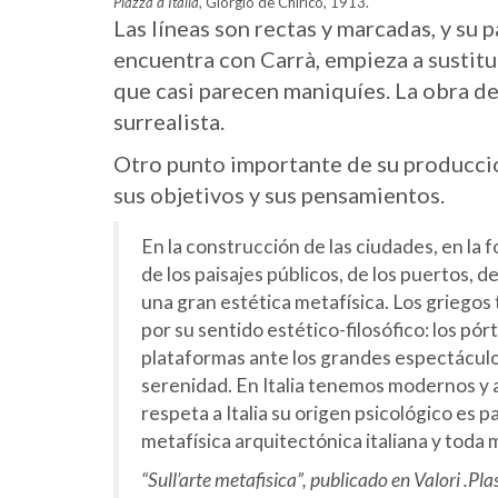
Piazza d’Italia
, Giorgio de Chirico, 1913.
Las líneas son rectas y marcadas, y su
encuentra con Carrà, empieza a sustitu
que casi parecen maniquíes. La obra de 
surrealista.
Otro punto importante de su producción
sus objetivos y sus pensamientos.
En la construcción de las ciudades, en la f
de los paisajes públicos, de los puertos, d
una gran estética metafísica. Los griegos
por su sentido estético-filosófico: los pó
plataformas ante los grandes espectáculos,
serenidad. En Italia tenemos modernos y 
respeta a Italia su origen psicológico es
metafísica arquitectónica italiana y toda 
“Sull’arte metafisica”, publicado en
Valori .Pla