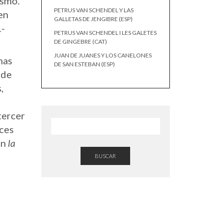
ismo.
PETRUS VAN SCHENDEL Y LAS
en
GALLETAS DE JENGIBRE (ESP)
-
PETRUS VAN SCHENDEL I LES GALETES
DE GINGEBRE (CAT)
JUAN DE JUANES Y LOS CANELONES
nas
DE SAN ESTEBAN (ESP)
 de
,
tercer
eces
en
la
BUSCAR