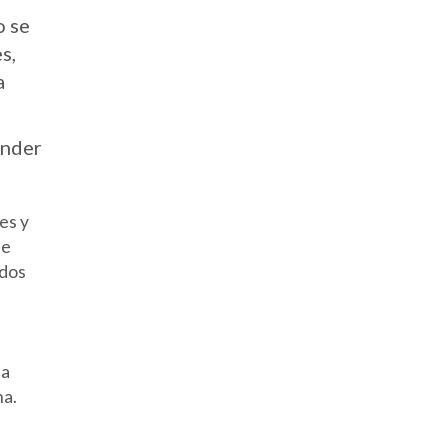
o se
s,
a
ender
es y
de
ados
la
ma.