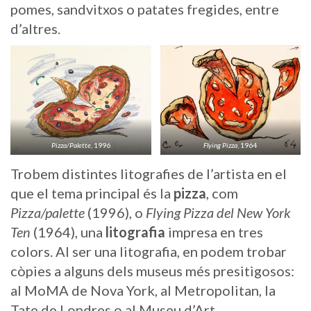
pomes, sandvitxos o patates fregides, entre
d’altres.
Pizza/Palette
, 1996
Flying Pizza
, 1964
Trobem distintes litografies de l’artista en el
que el tema principal és la
pizza
, com
Pizza/palette
(1996), o
Flying Pizza del New York
Ten
(1964), una
litografia
impresa en tres
colors. Al ser una litografia, en podem trobar
còpies a alguns dels museus més presitigosos:
al MoMA de Nova York, al Metropolitan, la
Tate de Londres o al Museu d’Art