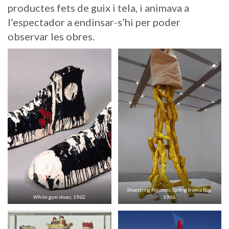
productes fets de guix i tela, i animava a
l’espectador a endinsar-s’hi per poder
observar les obres.
Shoestring Potatoes Spilling from a Bag
,
White gym shoes
, 1962
1966.