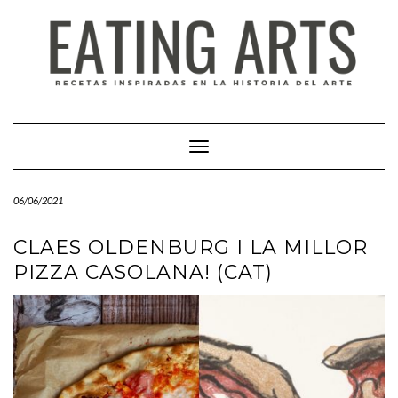
Saltar
al
contenido
Cambiar modo de navegación
06/06/2021
CLAES OLDENBURG I LA MILLOR
PIZZA CASOLANA! (CAT)