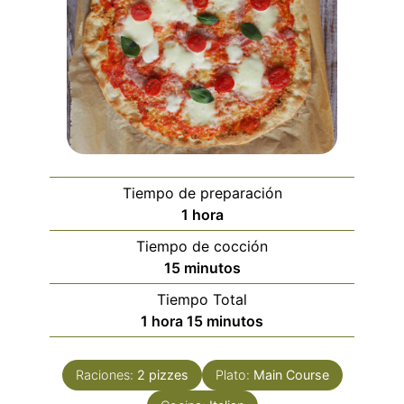
Tiempo de preparación
hora
1
hora
Tiempo de cocción
minutos
15
minutos
Tiempo Total
hora
minutos
1
hora
15
minutos
Raciones:
2
pizzes
Plato:
Main Course