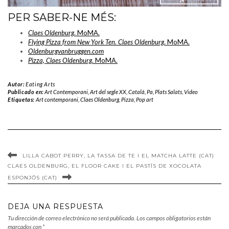
PER SABER-NE MÉS:
Claes Oldenburg
. MoMA.
Flying Pizza
from New York Ten. Claes Oldenburg
. MoMA.
Oldenburgvanbruggen.com
Pizza, Claes Oldenburg
. MoMA.
Autor:
Eating Arts
Publicado en:
Art Contemporani
,
Art del segle XX
,
Català
,
Pa
,
Plats Salats
,
Video
Etiquetas:
Art contemporani
,
Claes Oldenburg
,
Pizza
,
Pop art
LILLA CABOT PERRY, LA TASSA DE TE I EL MATCHA LATTE (CAT)
CLAES OLDENBURG, EL FLOOR CAKE I EL PASTÍS DE XOCOLATA
ESPONJÓS (CAT)
DEJA UNA RESPUESTA
Tu dirección de correo electrónico no será publicada.
Los campos obligatorios están
marcados con
*