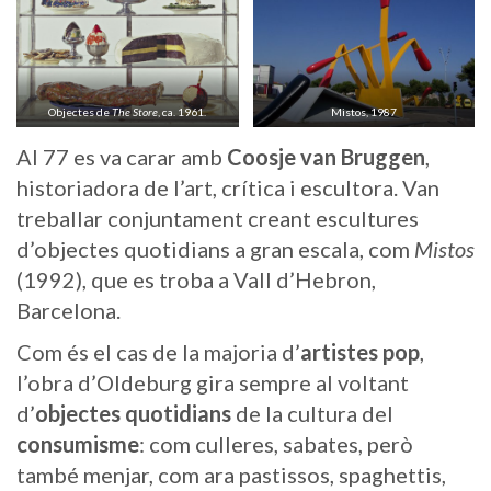
Objectes de
The Store
, ca. 1961.
Mistos, 1987
Al 77 es va carar amb
Coosje van Bruggen
,
historiadora de l’art, crítica i escultora. Van
treballar conjuntament creant escultures
d’objectes quotidians a gran escala, com
Mistos
(1992), que es troba a Vall d’Hebron,
Barcelona.
Com és el cas de la majoria d’
artistes pop
,
l’obra d’Oldeburg gira sempre al voltant
d’
objectes quotidians
de la cultura del
consumisme
: com culleres, sabates, però
també menjar, com ara pastissos, spaghettis,