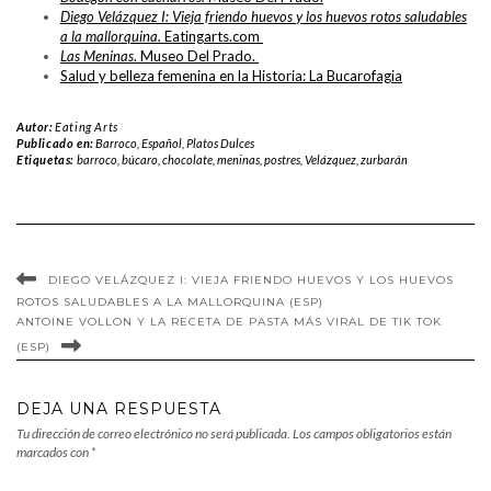
Diego Velázquez I: Vieja friendo huevos y los huevos rotos saludables
a la mallorquina.
Eatingarts.com
Las Meninas
. Museo Del Prado.
Salud y belleza femenina en la Historia: La Bucarofagia
Autor:
Eating Arts
Publicado en:
Barroco
,
Español
,
Platos Dulces
Etiquetas:
barroco
,
búcaro
,
chocolate
,
meninas
,
postres
,
Velázquez
,
zurbarán
DIEGO VELÁZQUEZ I: VIEJA FRIENDO HUEVOS Y LOS HUEVOS
ROTOS SALUDABLES A LA MALLORQUINA (ESP)
ANTOINE VOLLON Y LA RECETA DE PASTA MÁS VIRAL DE TIK TOK
(ESP)
DEJA UNA RESPUESTA
Tu dirección de correo electrónico no será publicada.
Los campos obligatorios están
marcados con
*