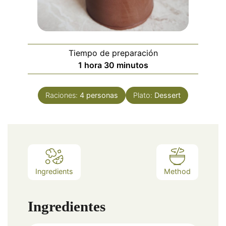
Tiempo de preparación
hora
minutos
1
hora
30
minutos
Raciones:
4
personas
Plato:
Dessert
Ingredients
Method
Ingredientes