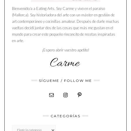
Bienvenido/a a Eating Arts. Soy Carme y vivo en el paraíso
(Mallorca). Soy historiadora del arte con un máster en gestión de
art contemporáneo y cocinillas amateur. Después de darle muchas
vueltas decidí juntar dos de las cosas que más me gustan en el
mundo para crear este pequeño rinconcito de recetas inspiradas
en arte.
¡Espero abrir vuestro apetito!
SÍGUEME / FOLLOW ME
CATEGORÍAS
CATEGORÍAS