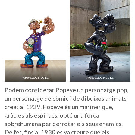
Popeye
, 2009-2011.
Popey
e, 2009-2012.
Podem considerar Popeye un personatge pop,
un personatge de còmic i de dibuixos animats,
creat al 1929. Popeye és un mariner que,
gràcies als espinacs, obté una força
sobrehumana per derrotar els seus enemics.
De fet, fins al 1930 es va creure que els