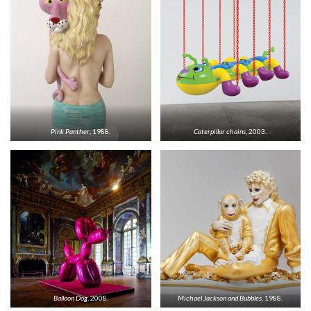
Pink Panther
, 1988.
Caterpillar chains
, 2003.
Balloon Dog
, 2008.
Michael Jackson and Bubbles
, 1988.