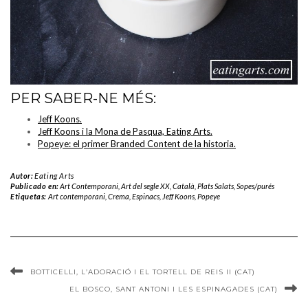
PER SABER-NE MÉS:
Jeff Koons.
Jeff Koons i la Mona de Pasqua, Eating Arts.
Popeye: el primer Branded Content de la historia.
Autor:
Eating Arts
Publicado en:
Art Contemporani
,
Art del segle XX
,
Català
,
Plats Salats
,
Sopes/purés
Etiquetas:
Art contemporani
,
Crema
,
Espinacs
,
Jeff Koons
,
Popeye
BOTTICELLI, L’ADORACIÓ I EL TORTELL DE REIS II (CAT)
EL BOSCO, SANT ANTONI I LES ESPINAGADES (CAT)