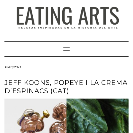
Saltar
al
contenido
Cambiar modo de navegación
13/01/2021
JEFF KOONS, POPEYE I LA CREMA
D’ESPINACS (CAT)